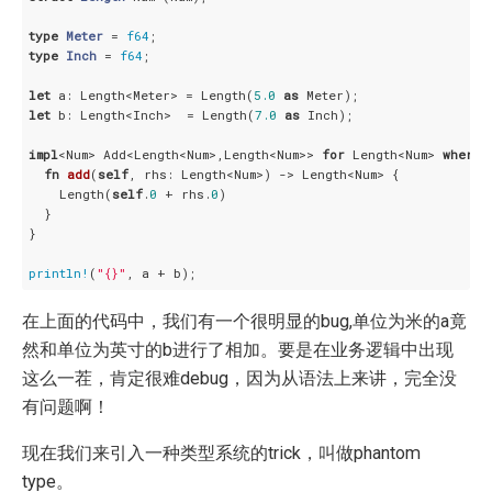
type
Meter
 = 
f64
type
Inch
 = 
f64
;

let
 a: Length<Meter> = Length(
5.0
as
let
 b: Length<Inch>  = Length(
7.0
as
 Inch);

impl
<Num> Add<Length<Num>,Length<Num>> 
for
 Length<Num> 
where
 
fn
add
(
self
, rhs: Length<Num>) -> Length<Num> {

    Length(
self
.
0
 + rhs.
0
)

  }

}

println!
(
"{}"
在上面的代码中，我们有一个很明显的bug,单位为米的a竟
然和单位为英寸的b进行了相加。要是在业务逻辑中出现
这么一茬，肯定很难debug，因为从语法上来讲，完全没
有问题啊！
现在我们来引入一种类型系统的trick，叫做phantom
type。