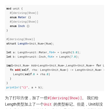
mod
 unit {

#[deriving(Show)]
enum
Meter
 {}

#[deriving(Show)]
enum
Inch
 {}

}

#[deriving(Show)]
struct
Length
<Unit,Num>(Num);

let
 a: Length<unit::Meter,
f64
> = Length(
5.0
let
 b: Length<unit::Inch,
f64
> = Length(
7.0
);

impl
<Unit,Num> Add<Length<Unit,Num>,Length<Unit,Num>> 
for
 Len
fn
add
(
self
, rhs: Length<Unit,Num>) -> Length<Unit,Num> {

    Length(
self
.
0
 + rhs.
0
)

  }

println!
(
"{}"
为了打印方便，加了一些
#[deriving(Show)]
。 我们给
Length类型加上了一个
Unit
的类型标记。但是，Unit却没