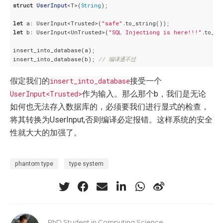
struct
UserInput
<T>(
String
);

let
 a: UserInput<Trusted>(
"safe"
let
 b: UserInput<UnTrusted>(
"SQL Injectiong is here!!!"
.to_st
insert_into_database(a);

insert_into_database(b); 
// 编译通不过
假定我们的
insert_into_database
接受一个
UserInput<Trusted>
作为输入。那么那个b，我们是无论
如何也无法存入数据库的，必须要我们进行显式的检查，
将其转换为UserInput
,否则编译必定报错。这样系统的安全
性就大大的加强了。
phantom type
type system
PhD Student in Computing Science