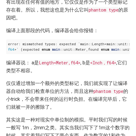
有出现在任何有值的地方，它仅仅是作为了一个类型标记
存在着。所以，我想这也是为什么它叫
phantom type
的原
因吧。
编译上面那段的代码，编译器会给你报错：
error: mismatched types: expected `main::Length<main::unit::Me
f64
>` (expected 
enum
main
::unit::Meter,found 
enum
main
编译器说： a是
Length<Meter,f64>
, b是
<Inch，f64>
,它们
类型不相容。
仅仅通过增加一个额外的类型标记，我们就实现了让编译
器自动给我们检查单位的方法，而且这种
phantom type
的
小trick，不会带来任何的运行时负担。在编译完毕后，它
们就被一并的擦除了。
其实这是一种对现实中单位制的模拟。平时我们写的时候
一般写 1m，2mm之类。其实当我们写下了1m这个数字的
时候，其实着我们写下了两个东西，作为数字的1和作为