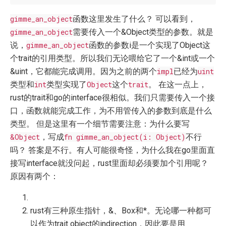
gimme_an_object
函数这里发生了什么？ 可以看到，
gimme_an_object
需要传入一个&Object类型的参数。就是
说，
gimme_an_object
函数的参数i是一个实现了Object这
个trait的引用类型。所以我们无论喂给它了一个&int或一个
&uint，它都能完成调用。因为之前的两个
impl
已经为
uint
类型和
int
类型实现了
Object
这个
trait
。 在这一点上，
rust的trait和go的interface很相似。我们只需要传入一个接
口，函数就能完成工作，为不用管传入的参数到底是什么
类型。 但是这里有一个细节需要注意：为什么要写
&Object
，写成
fn gimme_an_object(i: Object)
不行
吗？ 答案是不行。有人可能很奇怪，为什么我在go里面直
接写interface就没问起，rust里面却必须要加个引用呢？
原因有两个：
rust有三种原生指针，&、Box和*。无论哪一种都可
以作为trait object的indirection，因此要是用